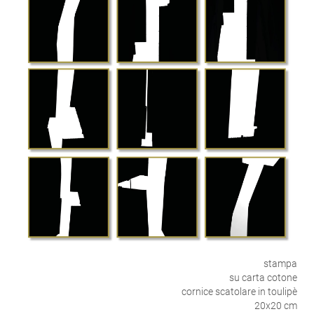
stampa
su carta cotone
cornice scatolare in toulipè
20x20 cm