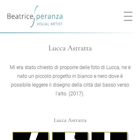
Lucca Astratta
Mi era stato chiesto di proporre delle foto di Lucca, ne è
nato un piccolo progetto in bianco e nero dove è
possibile leggere il disegno della città dal basso verso
l'alto. (2017).
Lucca Astratta