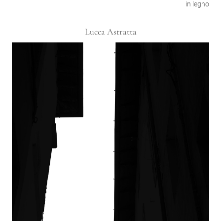
in legno
Lucca Astratta